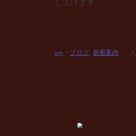
し上げます。
top
>
ブログ
,
新着案内
> 
四日市ヘルスプラス診療所
〒512-1203 三重県四日市市下海老町平野52-1
TEL：059-325-2500 / FAX.059-325-3700